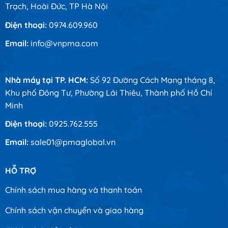
Trạch, Hoài Đức, TP Hà Nội
Điện thoại:
0974.609.960
Email:
info@vnpma.com
Nhà máy tại TP. HCM:
Số 92 Đường Cách Mạng tháng 8,
Khu phố Đông Tư, Phường Lái Thiêu, Thành phố Hồ Chí
Minh
Điện thoại:
0925.762.555
Email:
sale01@pmaglobal.vn
HỖ TRỢ
Chính sách mua hàng và thanh toán
Chính sách vận chuyển và giao hàng