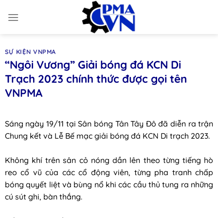
Chuyển
đến
nội
dung
SỰ KIỆN VNPMA
“Ngôi Vương” Giải bóng đá KCN Di
Trạch 2023 chính thức được gọi tên
VNPMA
Sáng ngày 19/11 tại Sân bóng Tân Tây Đô đã diễn ra trận
Chung kết và Lễ Bế mạc giải bóng đá KCN Di trạch 2023.
Không khí trên sân cỏ nóng dần lên theo từng tiếng hò
reo cổ vũ của các cổ động viên, từng pha tranh chấp
bóng quyết liệt và bùng nổ khi các cầu thủ tung ra những
cú sút ghi, bàn thắng.