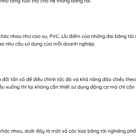
hư tăng tuổi thọ cho hệ thống băng tải.
khác nhau như cao su, PVC…Ưu điểm của những đai băng tải n
ào nhu cầu sử dụng của mỗi doanh nghiệp.
 đổi tần số để điều chỉnh tốc độ và khả năng đảo chiều the
ều xuống thì lại không cần thiết sử dụng động cơ mà chỉ cần
khác nhau, dưới đây là một số các loại băng tải nghiêng phổ