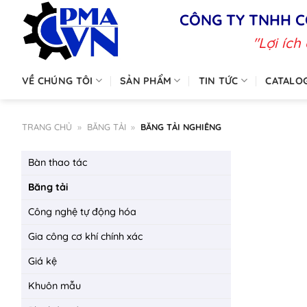
Chuyển
CÔNG TY TNHH C
đến
"Lợi ích
nội
dung
VỀ CHÚNG TÔI
SẢN PHẨM
TIN TỨC
CATALO
TRANG CHỦ
»
BĂNG TẢI
»
BĂNG TẢI NGHIÊNG
Bàn thao tác
Băng tải
Công nghệ tự động hóa
Gia công cơ khí chính xác
Giá kệ
Khuôn mẫu