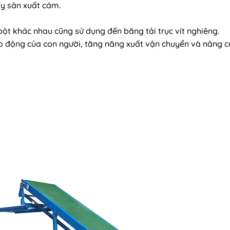
áy sản xuất cám.
bột khác nhau cũng sử dụng đến băng tải trục vít nghiêng.
o động của con người, tăng năng xuất vận chuyển và nâng c