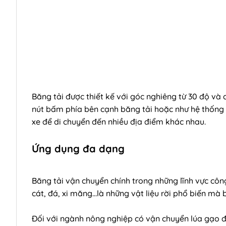
Băng tải được thiết kế với góc nghiêng từ 30 độ và 
nút bấm phía bên cạnh băng tải hoặc như hệ thống 
xe để di chuyển đến nhiều địa điểm khác nhau.
Ứng dụng đa dạng
Băng tải vận chuyển chính trong những lĩnh vực côn
cát, đá, xi măng…là những vật liệu rời phổ biến mà
Đối với ngành nông nghiệp có vận chuyển lúa gạo đến