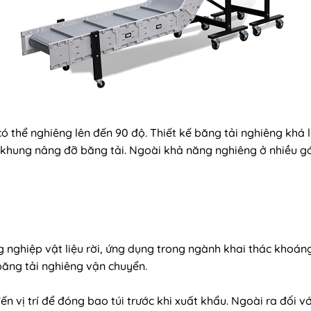
có thể nghiêng lên đến 90 độ. Thiết kế băng tải nghiêng khá 
khung nâng đỡ băng tải. Ngoài khả năng nghiêng ở nhiều góc
g nghiệp vật liệu rời, ứng dụng trong ngành khai thác khoá
 băng tải nghiêng vận chuyển.
 vị trí để đóng bao túi trước khi xuất khẩu. Ngoài ra đối v