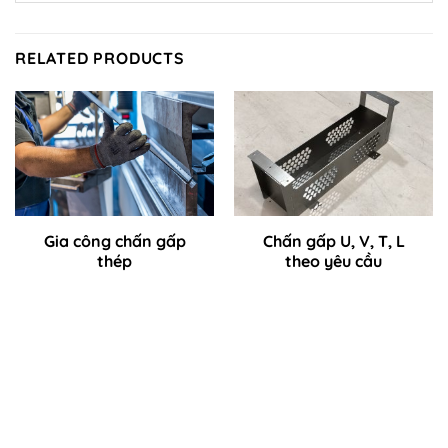
RELATED PRODUCTS
Gia công chấn gấp
Chấn gấp U, V, T, L
thép
theo yêu cầu
CÔNG TY TNHH CƠ KHÍ CHÍNH XÁC VÀ TỰ ĐỘNG HÓA
VIỆT NAM
Nhà máy tại Hà Nội:
Ô số 1, Lô Số 3, Điểm công nghiệp Di