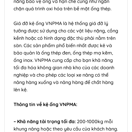
năng bảo vệ ống và hạn chế cũng như ngăn
chặn quá trình oxi hóa trên bề mặt ống thép.
Giá đỡ kệ ống VNPMA là hệ thống giá đỡ lý
tưởng được sử dụng cho các vật liệu nặng, cồng
kềnh hoặc có hình dạng đặc thù phải nằm trên
sàn. Các sản phẩm phổ biến nhất được kê và
bảo quản là ống thép đen, ống thép mạ kẽm,
ống inox. VNPMA cung cấp cho bạn khả năng
tối đa hóa không gian nhà kho của các doanh
nghiệp và cho phép các loại xe nâng có thể
nâng hàng xuống và nâng hàng để chất hàng
lên kệ.
Thông tin về kệ ống VNPMA:
– Khả năng tải trọng tối đa:
200-1000kg mỗi
khung nâng hoặc theo yêu cầu của khách hàng.