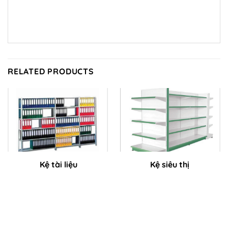
RELATED PRODUCTS
Kệ tài liệu
Kệ siêu thị
CÔNG TY TNHH CƠ KHÍ CHÍNH XÁC VÀ TỰ ĐỘNG HÓA