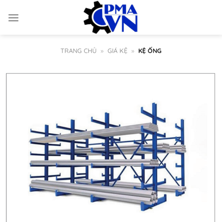
Chuyển
đến
nội
dung
TRANG CHỦ
»
GIÁ KỆ
»
KỆ ỐNG