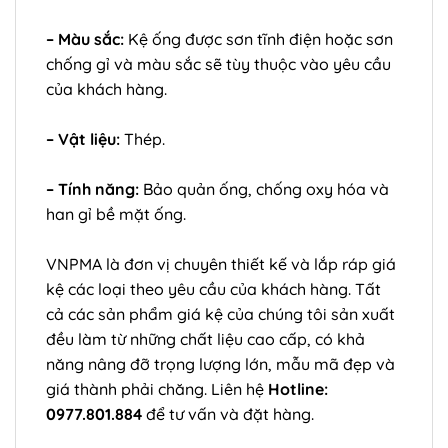
– Màu sắc:
Kệ ống được sơn tĩnh điện hoặc sơn
chống gỉ và màu sắc sẽ tùy thuộc vào yêu cầu
của khách hàng.
– Vật liệu:
Thép.
– Tính năng:
Bảo quản ống, chống oxy hóa và
han gỉ bề mặt ống.
VNPMA
là đơn vị chuyên thiết kế và lắp ráp giá
kệ các loại theo yêu cầu của khách hàng. Tất
cả các sản phẩm giá kệ của chúng tôi sản xuất
đều làm từ những chất liệu cao cấp, có khả
năng nâng đỡ trọng lượng lớn, mẫu mã đẹp và
giá thành phải chăng. Liên hệ
Hotline:
0977.801.884
để tư vấn và đặt hàng.